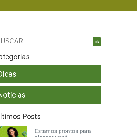
ok
ategorias
Dicas
Notícias
ltimos Posts
Estamos prontos para